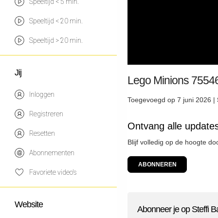
Speeltijd < 5 min.
Speeltijd < 20 min.
Speeltijd > 20 min.
Jij
Lego Minions 75546
Inloggen
Toegevoegd op 7 juni 2026 |
Registreren
Ontvang alle updates
Resetten
Blijf volledig op de hoogte do
Abonnementen
ABONNEREN
Favoriete video's
Website
Abonneer je op Steffi B