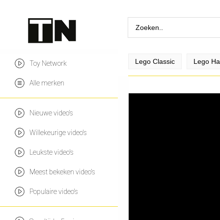
Lego Classic
Lego Har
Toy Network
Alle merken
Nieuwe video's
Willekeurige video's
Leukste video's
Meest bekeken video's
Populaire video's