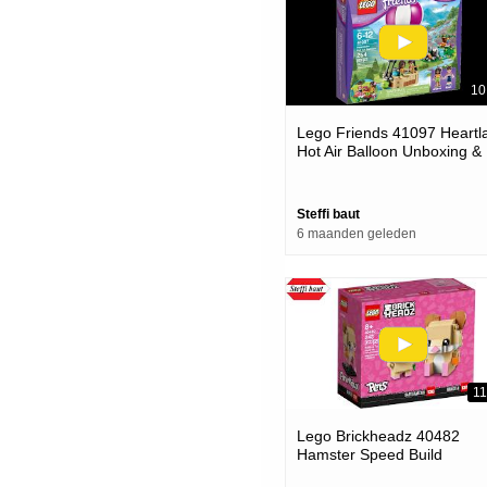
10
Lego Friends 41097 Heartl
Hot Air Balloon Unboxing &
Speed Build
Steffi baut
6 maanden geleden
11
Lego Brickheadz 40482
Hamster Speed Build