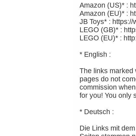
Amazon (US)* : ht
Amazon (EU)* : h
JB Toys* : https:
LEGO (GB)* : https
LEGO (EU)* : http:
* English :
The links marked wi
pages do not come 
commission when 
for you! You only 
* Deutsch :
Die Links mit dem 