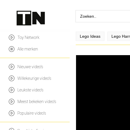
Lego Ideas
Lego Harr
Toy Network
Alle merken
Nieuwe video's
Willekeurige video's
Leukste video's
Meest bekeken video's
Populaire video's