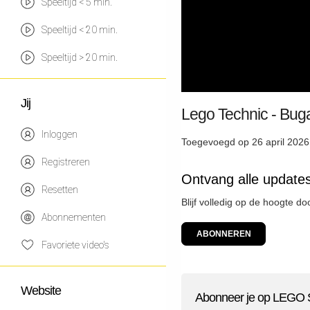
Speeltijd < 5 min.
Speeltijd < 20 min.
Speeltijd > 20 min.
Jij
Lego Technic - Buga
Inloggen
Toegevoegd op 26 april 2026
Registreren
Ontvang alle update
Resetten
Blijf volledig op de hoogte d
Abonnementen
ABONNEREN
Favoriete video's
Website
Abonneer je op LEGO S