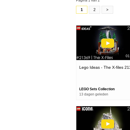
Pagina 1 van 2
1
2
>
01
Lego Ideas - The X-files 2
LEGO Sets Collection
13 dagen geleden