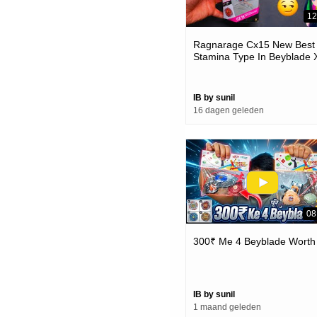
12
Ragnarage Cx15 New Best
Stamina Type In Beyblade 
IB by sunil
16 dagen geleden
08
300₹ Me 4 Beyblade Worth 
IB by sunil
1 maand geleden