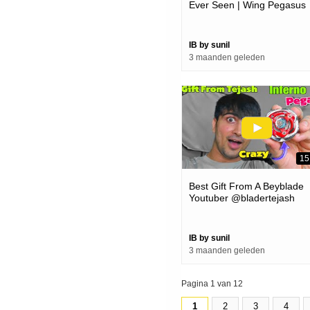
Ever Seen | Wing Pegasus
Beyblade Unboxing And
Review
IB by sunil
3 maanden geleden
15
Best Gift From A Beyblade
Youtuber @bladertejash
IB by sunil
3 maanden geleden
Pagina 1 van 12
1
2
3
4