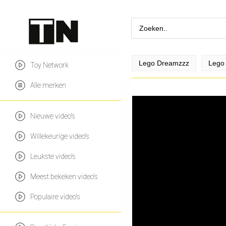
Lego Dreamzzz
Lego 
Toy Network
Alle merken
Nieuwe video's
Willekeurige video's
Leukste video's
Meest bekeken video's
Populaire video's