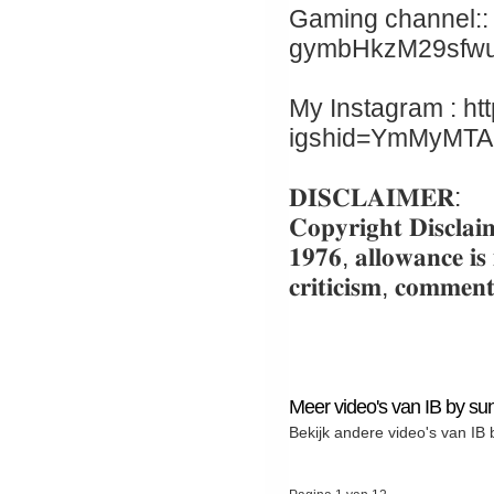
Gaming channel:: 
gymbHkzM29sfw
My Instagram : ht
igshid=YmMyMT
𝐃𝐈𝐒𝐂𝐋𝐀𝐈𝐌𝐄𝐑:
𝐂𝐨𝐩𝐲𝐫𝐢𝐠𝐡𝐭 𝐃𝐢𝐬𝐜𝐥𝐚𝐢
𝟏𝟗𝟕𝟔, 𝐚𝐥𝐥𝐨𝐰𝐚𝐧𝐜𝐞 𝐢𝐬
𝐜𝐫𝐢𝐭𝐢𝐜𝐢𝐬𝐦, 𝐜𝐨𝐦𝐦𝐞𝐧𝐭
Meer video's van IB by sun
Bekijk andere video's van IB 