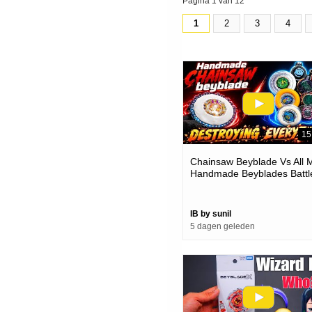
Pagina 1 van 12
1
2
3
4
15
Chainsaw Beyblade Vs All 
Handmade Beyblades Battl
IB by sunil
5 dagen geleden