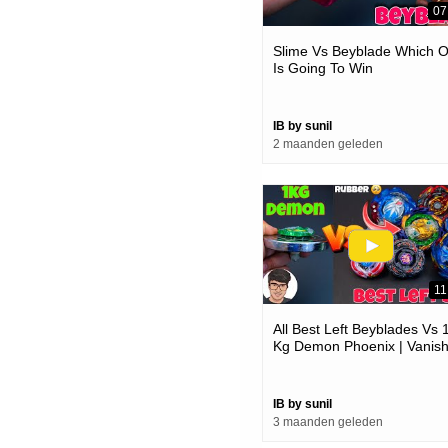
07
Slime Vs Beyblade Which 
Is Going To Win
IB by sunil
2 maanden geleden
11
All Best Left Beyblades Vs 
Kg Demon Phoenix | Vanis
Fafnir Crazy
IB by sunil
3 maanden geleden