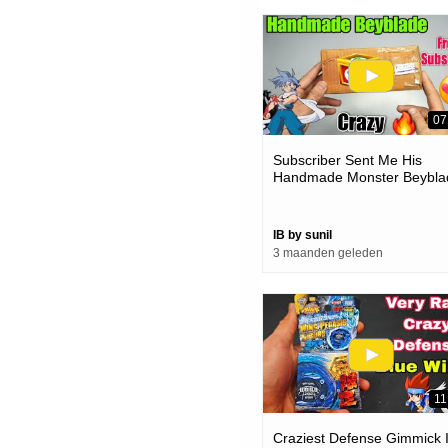
07
Subscriber Sent Me His
Handmade Monster Beybla
| How Much Powerful
IB by sunil
3 maanden geleden
11
Craziest Defense Gimmick 