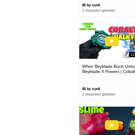
IB by sunil
2 maanden geleden
13
When Beyblade Burst Unlo
Beyblade X Powers | Cobal
Valkyrie 3d Printed
IB by sunil
2 maanden geleden