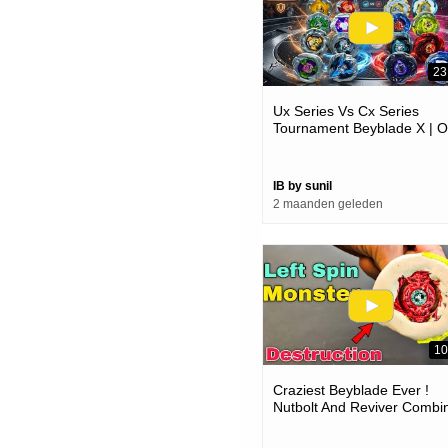
23
Ux Series Vs Cx Series
Tournament Beyblade X | O
Always Better @shaliniplay
IB by sunil
2 maanden geleden
10
Craziest Beyblade Ever !
Nutbolt And Reviver Combi
Power