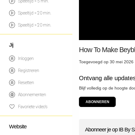
Speeltijd < 5 min.
Speeltijd < 20 min.
Speeltijd > 20 min.
Jij
How To Make Beybl
Inloggen
Toegevoegd op 30 mei 2026 
Registreren
Ontvang alle updates
Resetten
Blijf volledig op de hoogte do
Abonnementen
ABONNEREN
Favoriete video's
Website
Abonneer je op IB By S