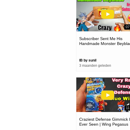
07
Subscriber Sent Me His
Handmade Monster Beybla
| How Much Powerful
IB by sunil
3 maanden geleden
11
Craziest Defense Gimmick 
Ever Seen | Wing Pegasus
Beyblade Unboxing And