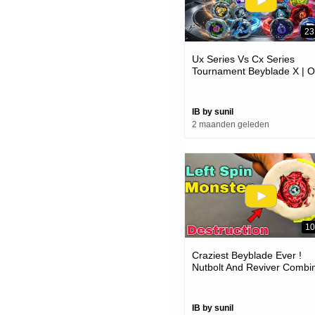
23
Ux Series Vs Cx Series
Tournament Beyblade X | O
Always Better @shaliniplay
IB by sunil
2 maanden geleden
10
Craziest Beyblade Ever !
Nutbolt And Reviver Combi
Power
IB by sunil