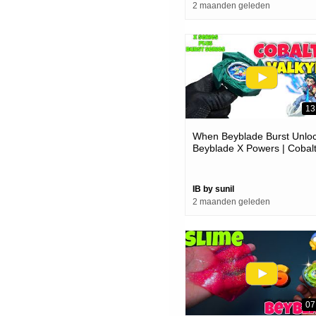
2 maanden geleden
13
When Beyblade Burst Unlo
Beyblade X Powers | Cobal
Valkyrie 3d Printed
IB by sunil
2 maanden geleden
07