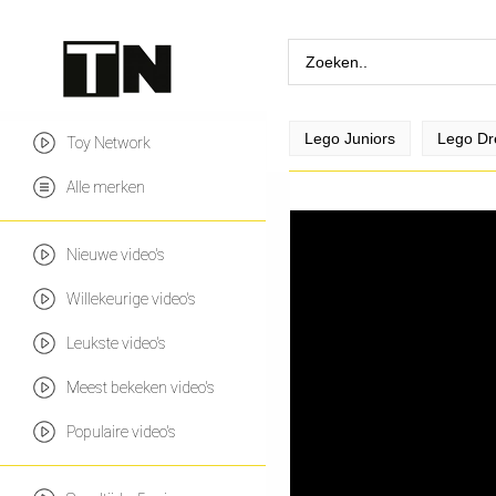
Lego Juniors
Lego D
Toy Network
Alle merken
Nieuwe video's
Willekeurige video's
Leukste video's
Meest bekeken video's
Populaire video's