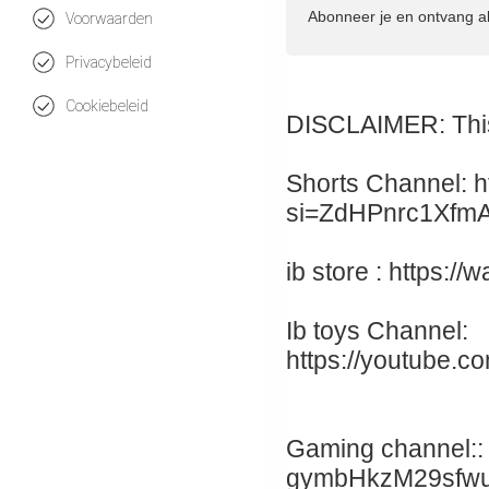
Abonneer je en ontvang a
Voorwaarden
Privacybeleid
Cookiebeleid
DISCLAIMER: This 
Shorts Channel: h
si=ZdHPnrc1Xfm
ib store : https:
Ib toys Channel:
https://youtube.c
Gaming channel:: 
gymbHkzM29sfw