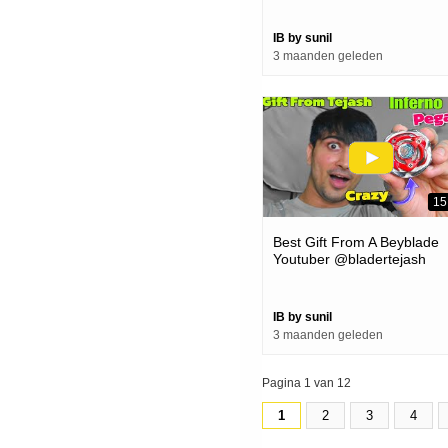
Review
IB by sunil
3 maanden geleden
15
Best Gift From A Beyblade
Youtuber @bladertejash
IB by sunil
3 maanden geleden
Pagina 1 van 12
1
2
3
4