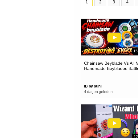
1
2
3
4
15
Chainsaw Beyblade Vs All 
Handmade Beyblades Battl
IB by sunil
4 dagen geleden
12