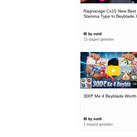
Ragnarage Cx15 New Best
Stamina Type In Beyblade 
IB by sunil
15 dagen geleden
08
300₹ Me 4 Beyblade Worth 
IB by sunil
1 maand geleden