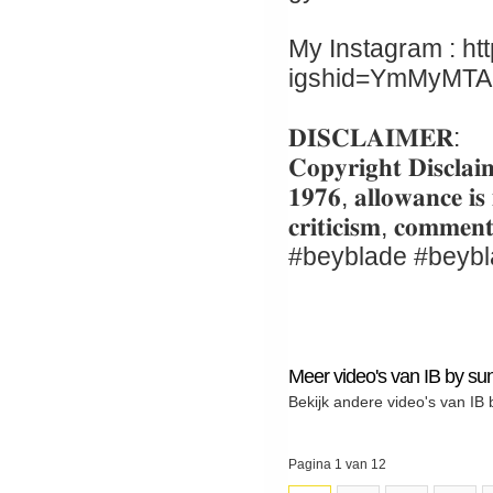
My Instagram : ht
igshid=YmMyMT
𝐃𝐈𝐒𝐂𝐋𝐀𝐈𝐌𝐄𝐑:
𝐂𝐨𝐩𝐲𝐫𝐢𝐠𝐡𝐭 𝐃𝐢𝐬𝐜𝐥𝐚𝐢
𝟏𝟗𝟕𝟔, 𝐚𝐥𝐥𝐨𝐰𝐚𝐧𝐜𝐞 𝐢𝐬
𝐜𝐫𝐢𝐭𝐢𝐜𝐢𝐬𝐦, 𝐜𝐨𝐦𝐦𝐞𝐧𝐭
#beyblade #beybl
Meer video's van IB by sun
Bekijk andere video's van IB 
Pagina 1 van 12