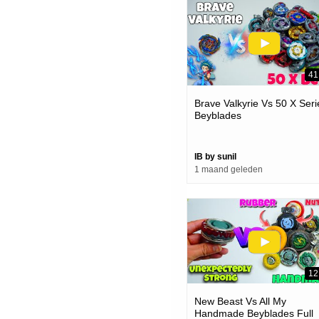
41
Brave Valkyrie Vs 50 X Seri
Beyblades
IB by sunil
1 maand geleden
12
New Beast Vs All My
Handmade Beyblades Full