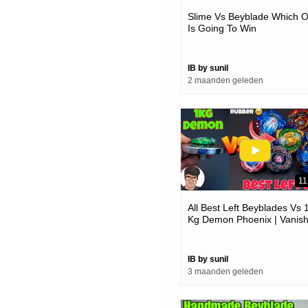
Slime Vs Beyblade Which 
Is Going To Win
IB by sunil
2 maanden geleden
11
All Best Left Beyblades Vs 
Kg Demon Phoenix | Vanis
Fafnir Crazy
IB by sunil
3 maanden geleden